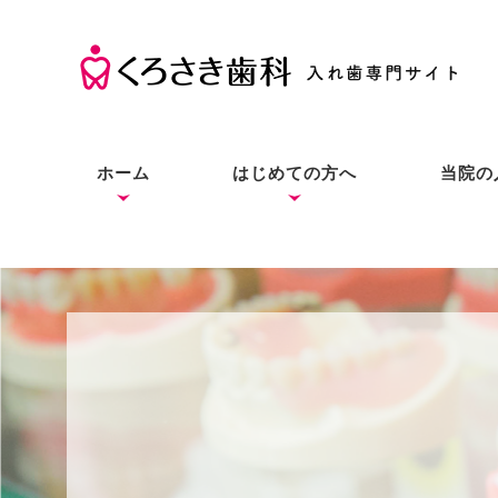
ホーム
はじめての方へ
当院の
くろさき歯科の考え方
入れ歯の基礎知識
入れ歯とインプラントと
症状別の解決法
本当にお口に合う入れ歯
良質な入れ歯は入れ歯と
総入
部分
入れ
の違い
をあなたにも
わからない？