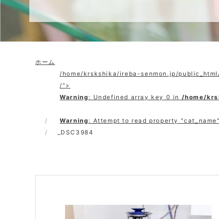
ホーム
/home/krskshika/ireba-senmon.jp/public_htm
/">
Warning
: Undefined array key 0 in
/home/krs
Warning
: Attempt to read property "cat_name"
_DSC3984