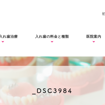
入れ歯治療
入れ歯の料金と種類
医院案内
れ歯
入れ歯
歯ができあがるまで
コーヌス・テレスコープ
ノンクラスプデンチャー
ミラクルデンチャー
院長あい
ブログ
（ドイツ式入れ歯）
_DSC3984