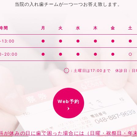
当院の入れ歯チームが一つ一つお答え致します。
時間
月
火
水
木
金
土
-13:00
●
●
●
●
●
●
0-20:00
●
●
●
●
●
○
◯：土曜日は17:00まで 休診日：
Web予約
科が休みの日に歯で困った場合には（日曜・祝祭日・年