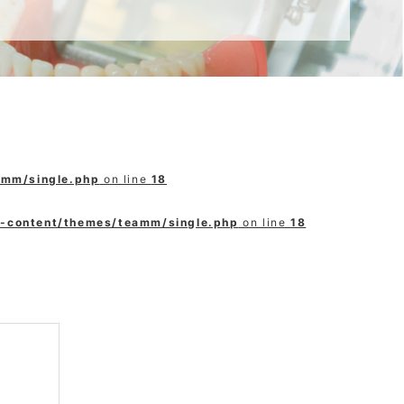
amm/single.php
on line
18
p-content/themes/teamm/single.php
on line
18