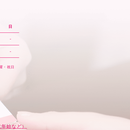
日
-
-
日曜・祝日
末年始など）