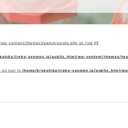
l/wp-content/themes/teamm/single.php on line
17
kshika/ireba-senmon.jp/public_html/wp-content/themes/te
 on null in
/home/krskshika/ireba-senmon.jp/public_html/w