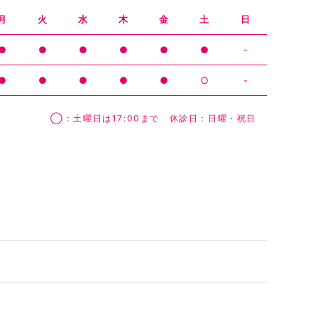
月
火
水
木
金
土
日
●
●
●
●
●
●
-
●
●
●
●
●
○
-
◯：土曜日は17:00まで 休診日：日曜・祝日