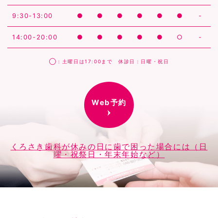
9:30-13:00
●
●
●
●
●
●
-
14:00-20:00
●
●
●
●
●
○
-
◯：土曜日は17:00まで 休診日：日曜・祝日
Web予約
くろさき歯科が休みの日に歯で困った場合には（日
曜・祝祭日・年末年始など）