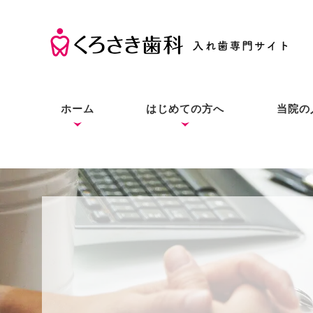
ホーム
はじめての方へ
当院の
くろさき歯科の考え方
入れ歯の基礎知識
入れ歯とインプラントと
症状別の解決法
本当にお口に合う入れ歯
良質な入れ歯は入れ歯と
総入
部分
入れ
の違い
をあなたにも
わからない？