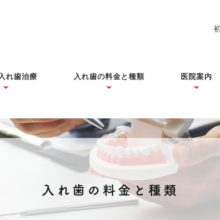
入れ歯治療
入れ歯の料金と種類
医院案内
れ歯
入れ歯
歯ができあがるまで
コーヌス・テレスコープ
ノンクラスプデンチャー
ミラクルデンチャー
院長あい
ブログ
（ドイツ式入れ歯）
入れ歯の料金と種類