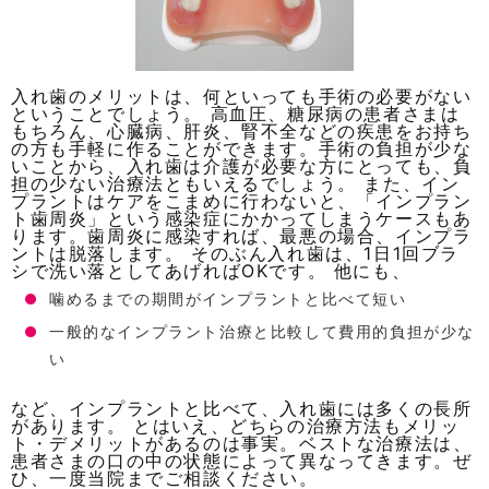
入れ歯のメリットは、何といっても手術の必要がない
ということでしょう。 高血圧、糖尿病の患者さまは
もちろん、心臓病、肝炎、腎不全などの疾患をお持ち
の方も手軽に作ることができます。手術の負担が少な
いことから、入れ歯は介護が必要な方にとっても、負
担の少ない治療法ともいえるでしょう。 また、イン
プラントはケアをこまめに行わないと、「インプラン
ト歯周炎」という感染症にかかってしまうケースもあ
ります。歯周炎に感染すれば、最悪の場合、インプラ
ントは脱落します。 そのぶん入れ歯は、1日1回ブラ
シで洗い落としてあげればOKです。 他にも、
噛めるまでの期間がインプラントと比べて短い
一般的なインプラント治療と比較して費用的負担が少な
い
など、インプラントと比べて、入れ歯には多くの長所
があります。 とはいえ、どちらの治療方法もメリッ
ト・デメリットがあるのは事実。ベストな治療法は、
患者さまの口の中の状態によって異なってきます。ぜ
ひ、一度当院までご相談ください。