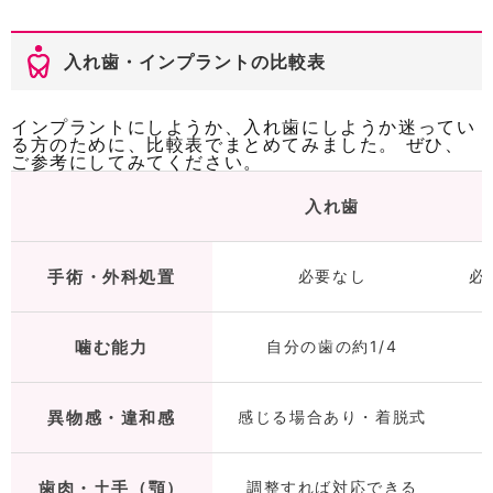
入れ歯・インプラントの比較表
インプラントにしようか、入れ歯にしようか迷ってい
る方のために、比較表でまとめてみました。 ぜひ、
ご参考にしてみてください。
入れ歯
手術・外科処置
必要なし
必
噛む能力
自分の歯の約1/4
異物感・違和感
感じる場合あり・着脱式
歯肉・土手（顎）
調整すれば対応できる