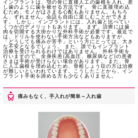
インプラントは、顎の骨に直接人工の歯根を入れ、差
し歯のように歯を被せる方法です。 骨に直接埋め込
むため、モノがはさまる心配もありません。もちろ
ん、ずれません。会話も自由に楽しむことができま
す。 しかし、インプラントには、入れ歯と比べてい
くつかのデメリットもあります。 まず、治療には歯
肉を切開する大掛かりな外科手術が必要です。最近で
は、ドリルを使わない手術方法などもありますが、
「どうしても痛みが苦手」という方にとっては、大き
な不安となるでしょう。 また、誰でもインプラント
治療を受けられるわけではありません。 外科手術を
行いますので、全身疾患(高血圧、糖尿病など)の患者
さまは手術が受けらない場合があります。 また、骨
に人工歯根を埋め込むため、骨粗しょう症の方は治療
が難しいといわれています。こうしたことから、イン
プラント手術を諦める方も少なくありません。
痛みもなく、手入れが簡単～入れ歯