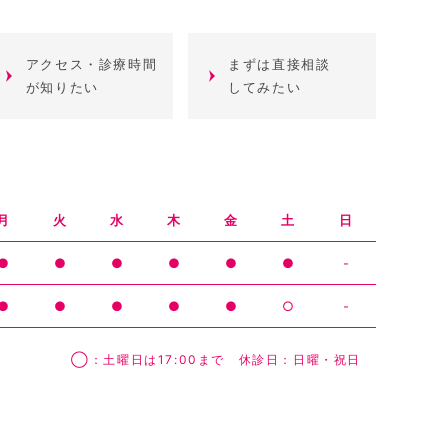
アクセス・診療時間
まずは直接相談
が知りたい
してみたい
月
火
水
木
金
土
日
●
●
●
●
●
●
-
●
●
●
●
●
○
-
◯：土曜日は17:00まで 休診日：日曜・祝日