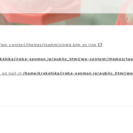
l/wp-content/themes/teamm/single.php on line
17
kshika/ireba-senmon.jp/public_html/wp-content/themes/te
 on null in
/home/krskshika/ireba-senmon.jp/public_html/w