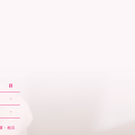
日
-
-
日曜・祝日