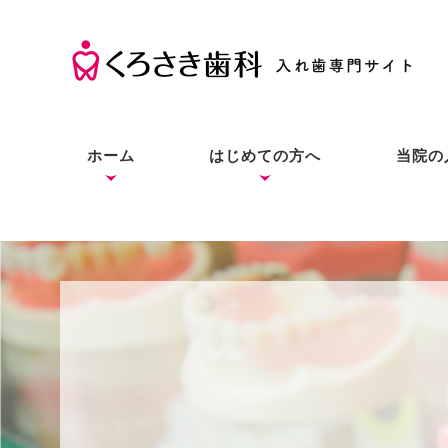
ホーム
はじめての方へ
当院の
くろさき歯科の考え方
入れ歯の基礎知識
入れ歯とインプラントと
症状別の解決法
本当にお口に合う入れ歯
良質な入れ歯は入れ歯と
総入
部分
入れ
の違い
をあなたにも
わからない？