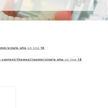
amm/single.php
on line
18
p-content/themes/teamm/single.php
on line
18