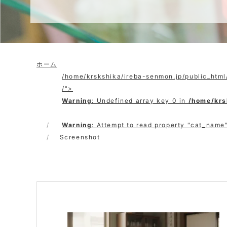
ホーム
/home/krskshika/ireba-senmon.jp/public_htm
/">
Warning
: Undefined array key 0 in
/home/krs
Warning
: Attempt to read property "cat_name"
Screenshot