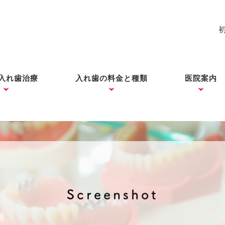
入れ歯治療
入れ歯の料金と種類
医院案内
れ歯
入れ歯
歯ができあがるまで
コーヌス・テレスコープ
ノンクラスプデンチャー
ミラクルデンチャー
院長あい
ブログ
（ドイツ式入れ歯）
Screenshot