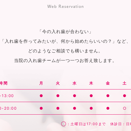
Web Reservation
「今の入れ歯が合わない」
「入れ歯を作ってみたいが、何から始めたらいいの？」など、
どのようなご相談でも構いません。
当院の入れ歯チームが一つ一つお答え致します。
時間
月
火
水
木
金
土
-13:00
●
●
●
●
●
●
0-20:00
●
●
●
●
●
○
◯：土曜日は17:00まで 休診日：