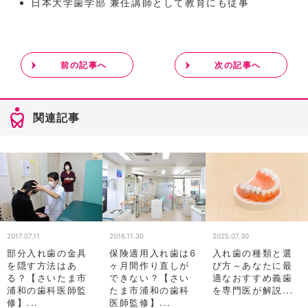
日本大学歯学部 兼任講師として教育にも従事
前の記事へ
次の記事へ
関連記事
2017.07.11
2016.11.30
2025.07.30
部分入れ歯の金具
保険適用入れ歯は6
入れ歯の種類と選
を隠す方法はあ
ヶ月間作り直しが
び方～あなたに最
る？【さいたま市
できない？【さい
適なおすすめ義歯
浦和の歯科医師監
たま市浦和の歯科
を専門医が解説...
修】...
医師監修】...