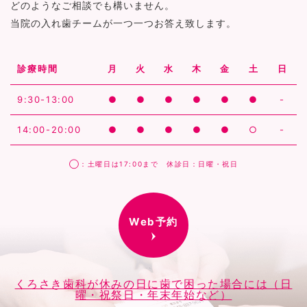
どのようなご相談でも構いません。
当院の入れ歯チームが一つ一つお答え致します。
診療時間
月
火
水
木
金
土
日
9:30-13:00
●
●
●
●
●
●
-
14:00-20:00
●
●
●
●
●
○
-
◯：土曜日は17:00まで 休診日：日曜・祝日
Web予約
くろさき歯科が休みの日に歯で困った場合には（日
曜・祝祭日・年末年始など）