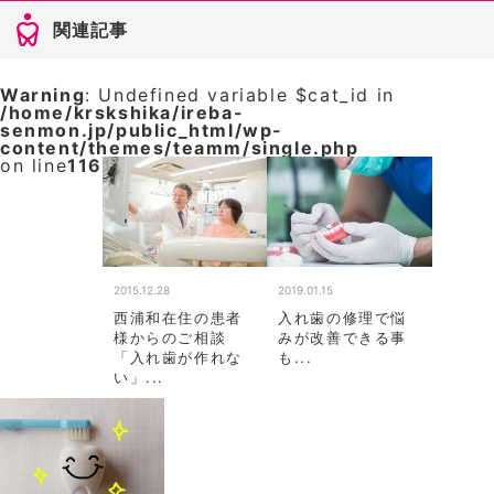
関連記事
Warning
: Undefined variable $cat_id in
/home/krskshika/ireba-
senmon.jp/public_html/wp-
content/themes/teamm/single.php
on line
116
2015.12.28
2019.01.15
西浦和在住の患者
入れ歯の修理で悩
様からのご相談
みが改善できる事
「入れ歯が作れな
も...
い」...