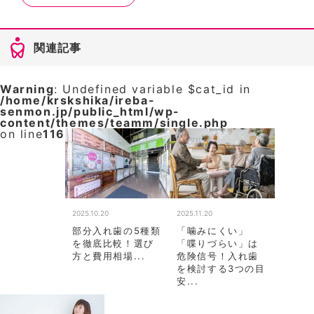
関連記事
Warning
: Undefined variable $cat_id in
/home/krskshika/ireba-
senmon.jp/public_html/wp-
content/themes/teamm/single.php
on line
116
2025.10.20
2025.11.20
部分入れ歯の5種類
「噛みにくい」
を徹底比較！選び
「喋りづらい」は
方と費用相場...
危険信号！入れ歯
を検討する3つの目
安...