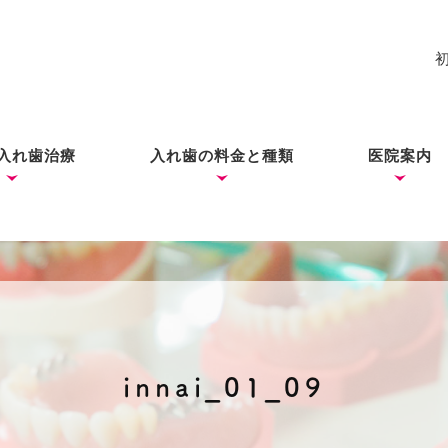
入れ歯治療
入れ歯の料金と種類
医院案内
れ歯
入れ歯
歯ができあがるまで
コーヌス・テレスコープ
ノンクラスプデンチャー
ミラクルデンチャー
院長あい
ブログ
（ドイツ式入れ歯）
innai_01_09