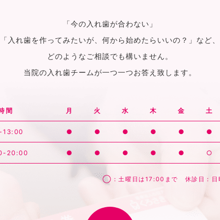
「今の入れ歯が合わない」
「入れ歯を作ってみたいが、何から始めたらいいの？」など、
どのようなご相談でも構いません。
当院の入れ歯チームが一つ一つお答え致します。
時間
月
火
水
木
金
土
-13:00
●
●
●
●
●
●
0-20:00
●
●
●
●
●
○
◯：土曜日は17:00まで 休診日：