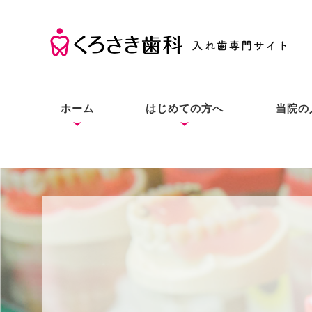
ホーム
はじめての方へ
当院の
くろさき歯科の考え方
入れ歯の基礎知識
入れ歯とインプラントと
症状別の解決法
本当にお口に合う入れ歯
良質な入れ歯は入れ歯と
総入
部分
入れ
の違い
をあなたにも
わからない？