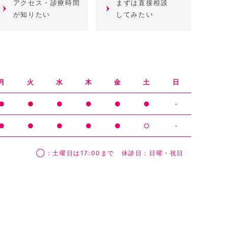
アクセス・診療時間
まずは直接相談
が知りたい
してみたい
月
火
水
木
金
土
日
●
●
●
●
●
●
-
●
●
●
●
●
○
-
◯：土曜日は17:00まで 休診日：日曜・祝日