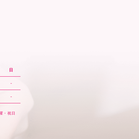
日
-
-
日曜・祝日