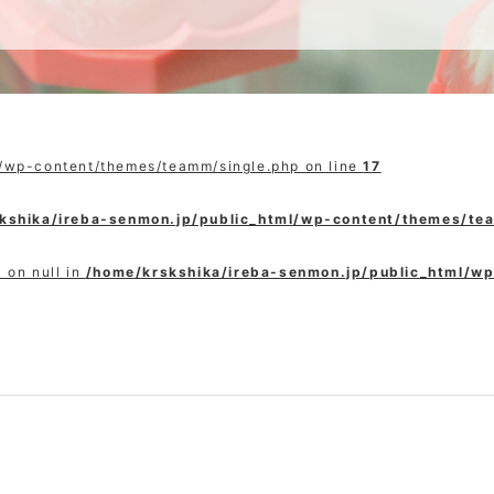
l/wp-content/themes/teamm/single.php on line
17
kshika/ireba-senmon.jp/public_html/wp-content/themes/te
 on null in
/home/krskshika/ireba-senmon.jp/public_html/w