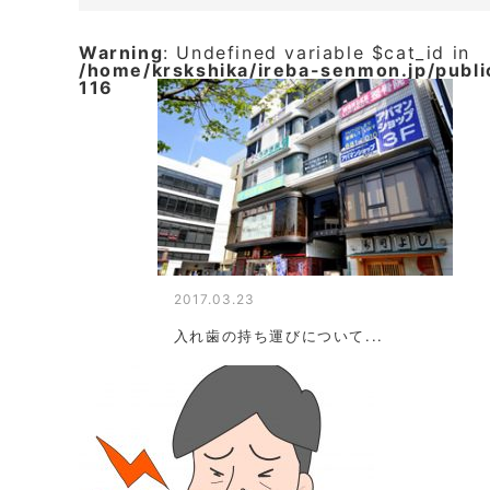
Warning
: Undefined variable $cat_id in
/home/krskshika/ireba-senmon.jp/publ
116
2017.03.23
入れ歯の持ち運びについて...