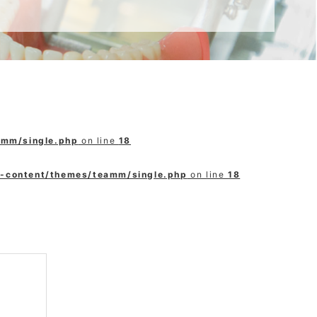
amm/single.php
on line
18
p-content/themes/teamm/single.php
on line
18