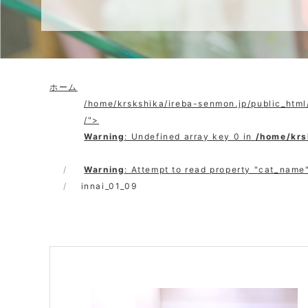
ホーム
/home/krskshika/ireba-senmon.jp/public_htm
/">
Warning
: Undefined array key 0 in
/home/krs
Warning
: Attempt to read property "cat_name"
innai_01_09