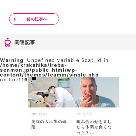
前の記事へ
関連記事
Warning
: Undefined variable $cat_id in
/home/krskshika/ireba-
senmon.jp/public_html/wp-
content/themes/teamm/single.php
on line
116
2016.11.30
2018.07.06
奥歯の入れ歯の値
噛み合わせを直し
段...
たら体調が良くな
った？...