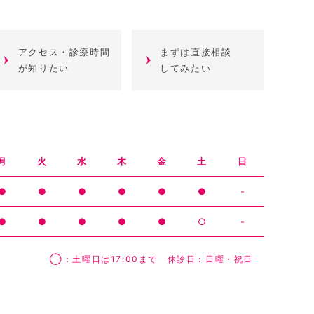
アクセス・診療時間
まずは直接相談
が知りたい
してみたい
月
火
水
木
金
土
日
●
●
●
●
●
●
-
●
●
●
●
●
○
-
◯：土曜日は17:00まで 休診日：日曜・祝日