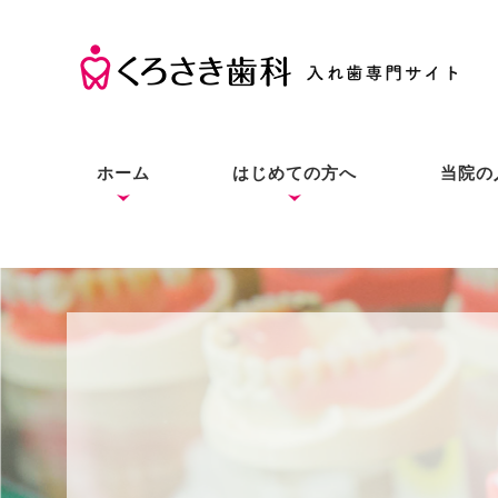
ホーム
はじめての方へ
当院の
くろさき歯科の考え方
入れ歯の基礎知識
入れ歯とインプラントと
症状別の解決法
本当にお口に合う入れ歯
良質な入れ歯は入れ歯と
総入
部分
入れ
の違い
をあなたにも
わからない？