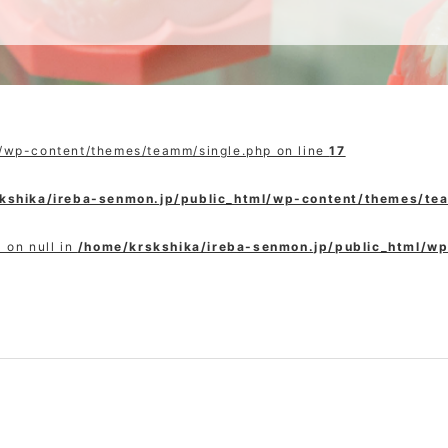
l/wp-content/themes/teamm/single.php on line
17
kshika/ireba-senmon.jp/public_html/wp-content/themes/te
 on null in
/home/krskshika/ireba-senmon.jp/public_html/w