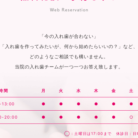
Web Reservation
「今の入れ歯が合わない」
「入れ歯を作ってみたいが、何から始めたらいいの？」など、
どのようなご相談でも構いません。
当院の入れ歯チームが一つ一つお答え致します。
時間
月
火
水
木
金
土
-13:00
●
●
●
●
●
●
0-20:00
●
●
●
●
●
○
◯：土曜日は17:00まで 休診日：