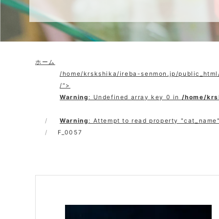
ホーム
/home/krskshika/ireba-senmon.jp/public_htm
/">
Warning
: Undefined array key 0 in
/home/krs
Warning
: Attempt to read property "cat_name"
F_0057