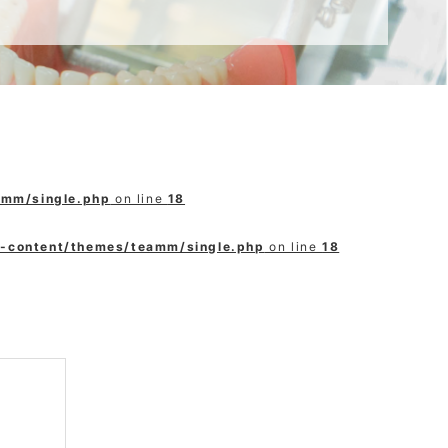
amm/single.php
on line
18
p-content/themes/teamm/single.php
on line
18