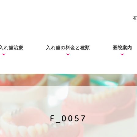
入れ歯治療
入れ歯の料金と種類
医院案内
れ歯
入れ歯
歯ができあがるまで
コーヌス・テレスコープ
ノンクラスプデンチャー
ミラクルデンチャー
院長あい
ブログ
（ドイツ式入れ歯）
F_0057