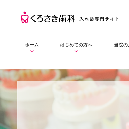
ホーム
はじめての方へ
当院の
くろさき歯科の考え方
入れ歯の基礎知識
入れ歯とインプラントと
症状別の解決法
本当にお口に合う入れ歯
良質な入れ歯は入れ歯と
総入
部分
入れ
の違い
をあなたにも
わからない？