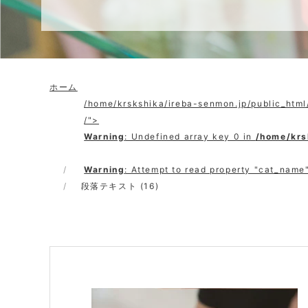
ホーム
/home/krskshika/ireba-senmon.jp/public_htm
/">
Warning
: Undefined array key 0 in
/home/krs
Warning
: Attempt to read property "cat_name"
段落テキスト (16)