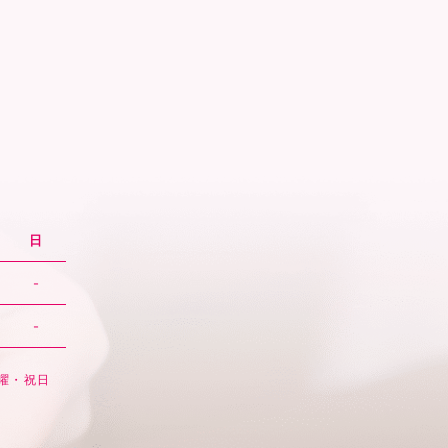
日
-
-
日曜・祝日