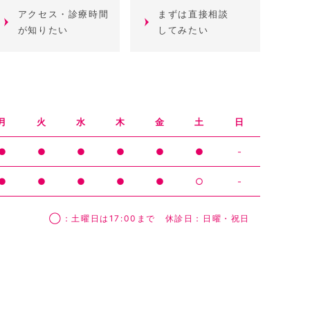
アクセス・診療時間
まずは直接相談
が知りたい
してみたい
月
火
水
木
金
土
日
●
●
●
●
●
●
-
●
●
●
●
●
○
-
◯：土曜日は17:00まで 休診日：日曜・祝日