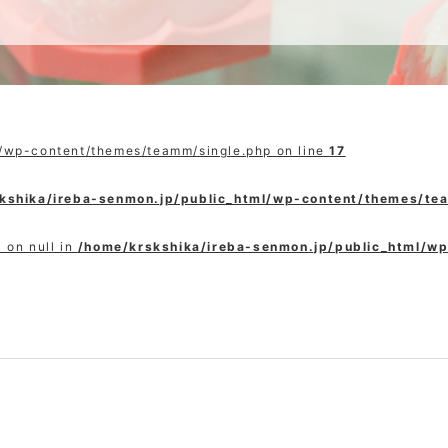
l/wp-content/themes/teamm/single.php on line
17
kshika/ireba-senmon.jp/public_html/wp-content/themes/te
 on null in
/home/krskshika/ireba-senmon.jp/public_html/w