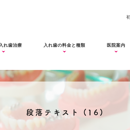
入れ歯治療
入れ歯の料金と種類
医院案内
れ歯
入れ歯
歯ができあがるまで
コーヌス・テレスコープ
ノンクラスプデンチャー
ミラクルデンチャー
院長あい
ブログ
（ドイツ式入れ歯）
段落テキスト (16)