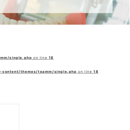
amm/single.php
on line
18
p-content/themes/teamm/single.php
on line
18