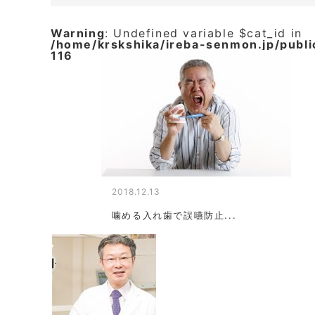
Warning
: Undefined variable $cat_id in
/home/krskshika/ireba-senmon.jp/publ
116
2018.12.13
噛める入れ歯で誤嚥防止...