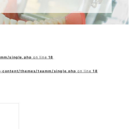
amm/single.php
on line
18
p-content/themes/teamm/single.php
on line
18