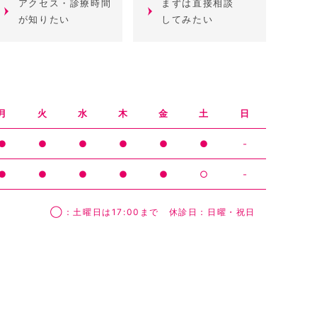
アクセス・診療時間
まずは直接相談
が知りたい
してみたい
月
火
水
木
金
土
日
●
●
●
●
●
●
-
●
●
●
●
●
○
-
◯：土曜日は17:00まで 休診日：日曜・祝日