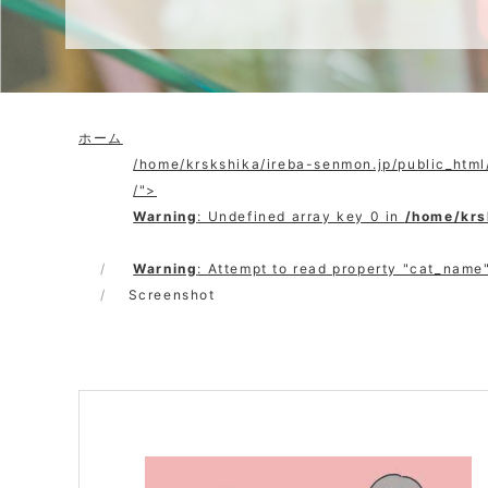
ホーム
/home/krskshika/ireba-senmon.jp/public_htm
/">
Warning
: Undefined array key 0 in
/home/krs
Warning
: Attempt to read property "cat_name"
Screenshot