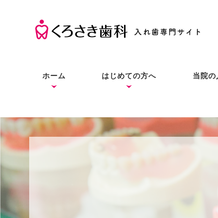
ホーム
はじめての方へ
当院の
くろさき歯科の考え方
入れ歯の基礎知識
入れ歯とインプラントと
症状別の解決法
本当にお口に合う入れ歯
良質な入れ歯は入れ歯と
総入
部分
入れ
の違い
をあなたにも
わからない？