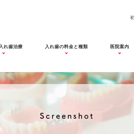
入れ歯治療
入れ歯の料金と種類
医院案内
れ歯
入れ歯
歯ができあがるまで
コーヌス・テレスコープ
ノンクラスプデンチャー
ミラクルデンチャー
院長あい
ブログ
（ドイツ式入れ歯）
Screenshot