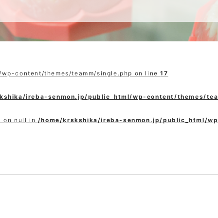
l/wp-content/themes/teamm/single.php on line
17
kshika/ireba-senmon.jp/public_html/wp-content/themes/te
 on null in
/home/krskshika/ireba-senmon.jp/public_html/w