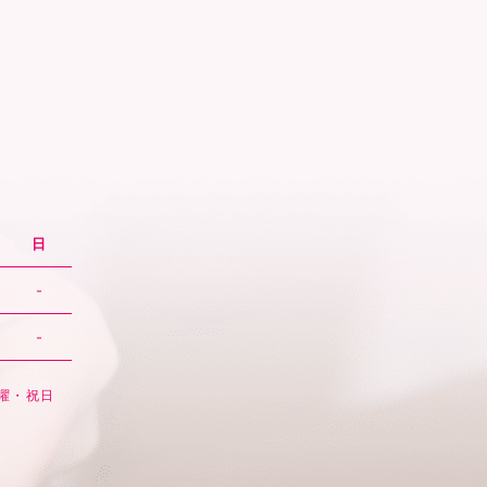
日
-
-
日曜・祝日