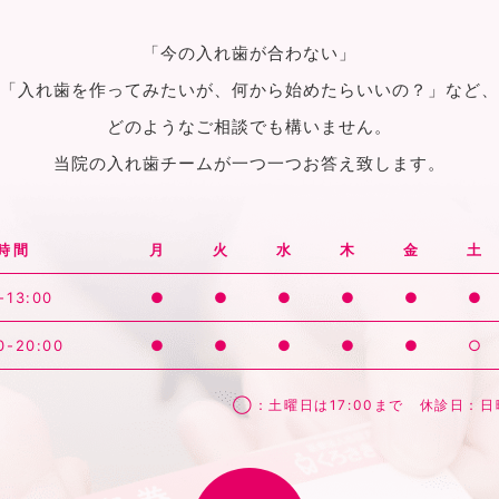
「今の入れ歯が合わない」
「入れ歯を作ってみたいが、何から始めたらいいの？」など、
どのようなご相談でも構いません。
当院の入れ歯チームが一つ一つお答え致します。
時間
月
火
水
木
金
土
-13:00
●
●
●
●
●
●
0-20:00
●
●
●
●
●
○
◯：土曜日は17:00まで 休診日：