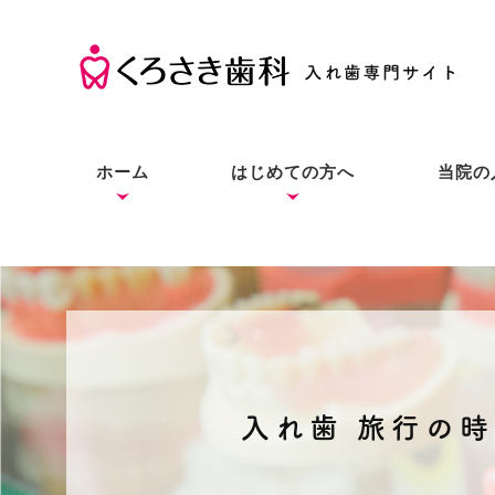
ホーム
はじめての方へ
当院の
くろさき歯科の考え方
入れ歯の基礎知識
入れ歯とインプラントと
症状別の解決法
本当にお口に合う入れ歯
良質な入れ歯は入れ歯と
総入
部分
入れ
の違い
をあなたにも
わからない？
入れ歯 旅行の