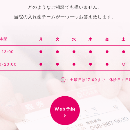
どのようなご相談でも構いません。
当院の入れ歯チームが一つ一つお答え致します。
時間
月
火
水
木
金
土
-13:00
●
●
●
●
●
●
0-20:00
●
●
●
●
●
○
◯：土曜日は17:00まで 休診日：
Web予約