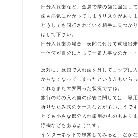
部分入れ歯など、金属で隣の歯に固定し
歯も病気にかかってしまうリスクがあり
どうしても同行されている相手に見つか
はして下さい。
部分入れ歯の場合、夜間に付けて就寝出
一体何が自分にとって一番大事なのか・
反対に、旅館で入れ歯を外してコップに
からなくなってしまったという方もいら
これもまた大変困った状況ですね。
旅行の時の入れ歯の保管に関しては、専
折りたたみ式のケースなどが多いようで
とても小さな部分入れ歯用のものもあり
浄機などもあるようです。
インターネットで検索してみると、なか