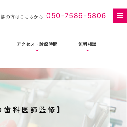
050-7586-5806
初診の方はこちらから
アクセス・診療時間
無料相談
さつ
入れ歯治療の費用・医療
費控除について
の歯科医師監修】