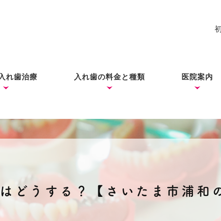
入れ歯治療
入れ歯の料金と種類
医院案内
れ歯
入れ歯
歯ができあがるまで
コーヌス・テレスコープ
ノンクラスプデンチャー
ミラクルデンチャー
院長あい
ブログ
（ドイツ式入れ歯）
時はどうする？【さいたま市浦和