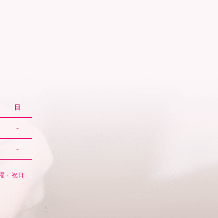
日
-
-
日曜・祝日