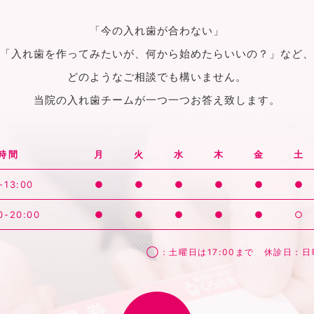
「今の入れ歯が合わない」
「入れ歯を作ってみたいが、何から始めたらいいの？」など、
どのようなご相談でも構いません。
当院の入れ歯チームが一つ一つお答え致します。
時間
月
火
水
木
金
土
-13:00
●
●
●
●
●
●
0-20:00
●
●
●
●
●
○
◯：土曜日は17:00まで 休診日：