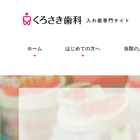
ホーム
はじめての方へ
当院の
くろさき歯科の考え方
入れ歯の基礎知識
入れ歯とインプラントと
症状別の解決法
本当にお口に合う入れ歯
良質な入れ歯は入れ歯と
総入
部分
入れ
の違い
をあなたにも
わからない？