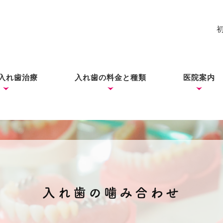
入れ歯治療
入れ歯の料金と種類
医院案内
れ歯
入れ歯
歯ができあがるまで
コーヌス・テレスコープ
ノンクラスプデンチャー
ミラクルデンチャー
院長あい
ブログ
（ドイツ式入れ歯）
入れ歯の噛み合わせ