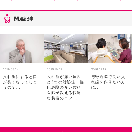
関連記事
2019.05.24
2025.10.22
2016.02.15
入れ歯にすると口
入れ歯が痛い原因
与野近隣で良い入
が臭くなってしま
と5つの対処法｜臨
れ歯を作りたい方
うの？...
床経験の多い歯科
に...
医師が教える快適
な装着のコツ...