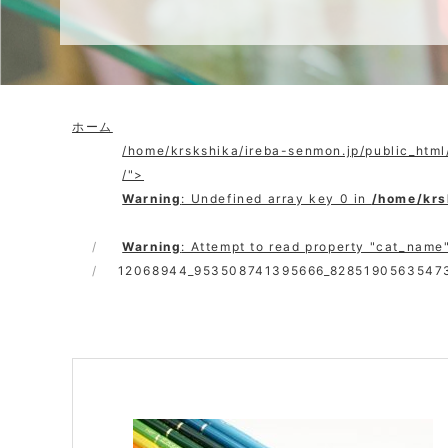
ホーム
/home/krskshika/ireba-senmon.jp/public_htm
/">
Warning
: Undefined array key 0 in
/home/krs
Warning
: Attempt to read property "cat_name"
12068944_953508741395666_8285190563547