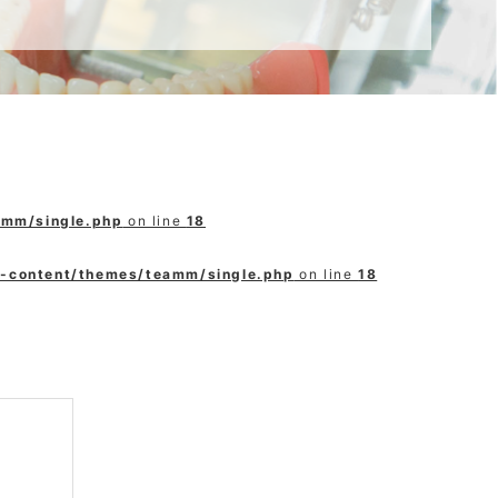
amm/single.php
on line
18
p-content/themes/teamm/single.php
on line
18