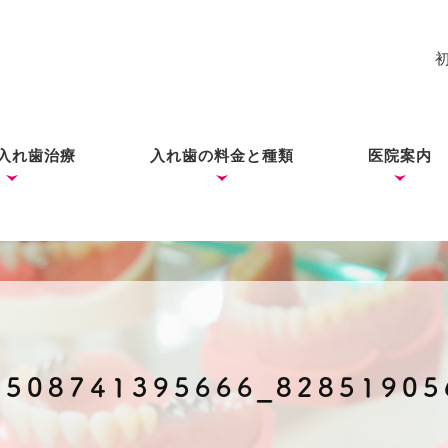
入れ歯治療
入れ歯の料金と種類
医院案内
れ歯
入れ歯
歯ができあがるまで
コーヌス・テレスコープ
ノンクラスプデンチャー
ミラクルデンチャー
院長あい
ブログ
（ドイツ式入れ歯）
3508741395666_82851905