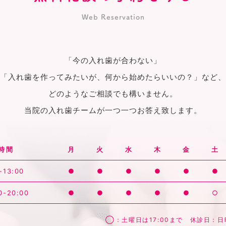
Web Reservation
「今の入れ歯が合わない」
「入れ歯を作ってみたいが、何から始めたらいいの？」など、
どのようなご相談でも構いません。
当院の入れ歯チームが一つ一つお答え致します。
時間
月
火
水
木
金
土
-13:00
●
●
●
●
●
●
0-20:00
●
●
●
●
●
○
◯：土曜日は17:00まで 休診日：