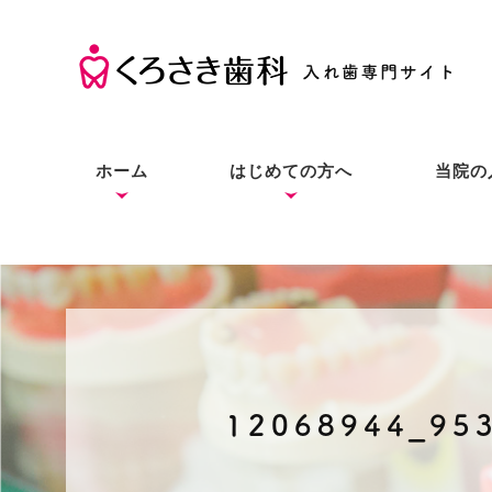
ホーム
はじめての方へ
当院の
くろさき歯科の考え方
入れ歯の基礎知識
入れ歯とインプラントと
症状別の解決法
本当にお口に合う入れ歯
良質な入れ歯は入れ歯と
総入
部分
入れ
の違い
をあなたにも
わからない？
12068944_95