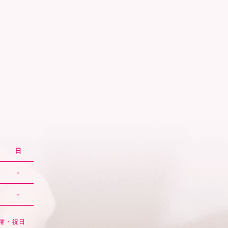
日
-
-
日曜・祝日