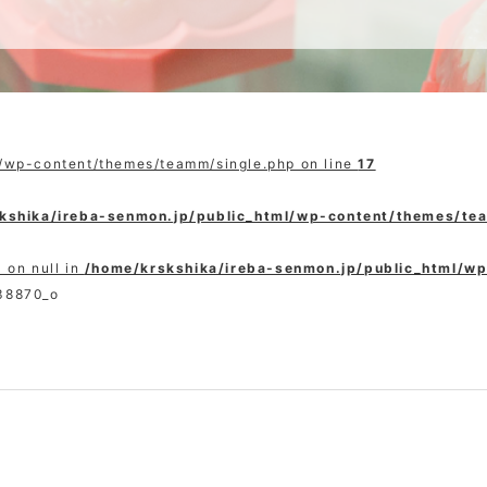
l/wp-content/themes/teamm/single.php on line
17
kshika/ireba-senmon.jp/public_html/wp-content/themes/te
 on null in
/home/krskshika/ireba-senmon.jp/public_html/w
38870_o