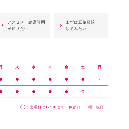
アクセス・診療時間
まずは直接相談
が知りたい
してみたい
月
火
水
木
金
土
日
●
●
●
●
●
●
-
●
●
●
●
●
○
-
◯：土曜日は17:00まで 休診日：日曜・祝日