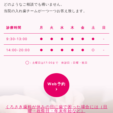
どのようなご相談でも構いません。
当院の入れ歯チームが一つ一つお答え致します。
診療時間
月
火
水
木
金
土
日
9:30-13:00
●
●
●
●
●
●
-
14:00-20:00
●
●
●
●
●
○
-
◯：土曜日は17:00まで 休診日：日曜・祝日
Web予約
くろさき歯科が休みの日に歯で困った場合には（日
曜・祝祭日・年末年始など）