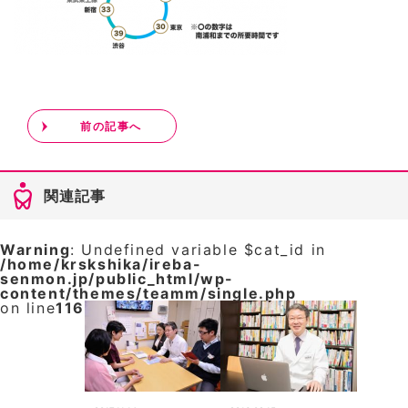
前の記事へ
関連記事
Warning
: Undefined variable $cat_id in
/home/krskshika/ireba-
senmon.jp/public_html/wp-
content/themes/teamm/single.php
on line
116