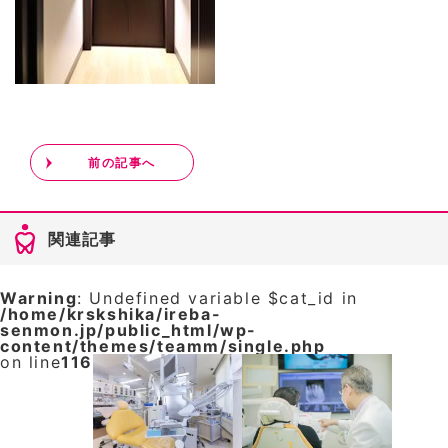
前の記事へ
関連記事
Warning
: Undefined variable $cat_id in
/home/krskshika/ireba-
senmon.jp/public_html/wp-
content/themes/teamm/single.php
on line
116