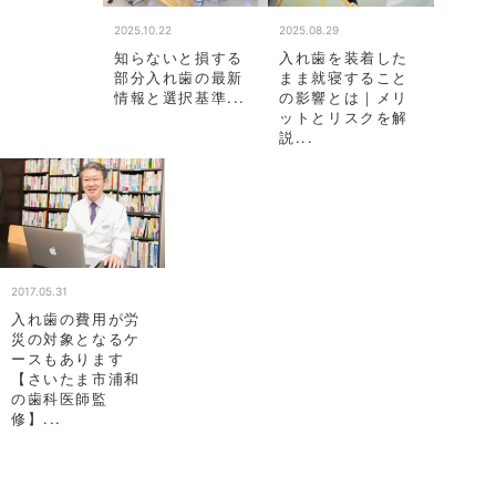
2025.10.22
2025.08.29
知らないと損する
入れ歯を装着した
部分入れ歯の最新
まま就寝すること
情報と選択基準...
の影響とは｜メリ
ットとリスクを解
説...
2017.05.31
入れ歯の費用が労
災の対象となるケ
ースもあります
【さいたま市浦和
の歯科医師監
修】...