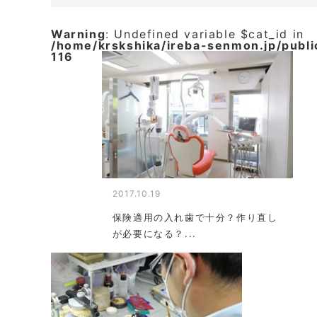
Warning
: Undefined variable $cat_id in
/home/krskshika/ireba-senmon.jp/publ
116
2017.10.19
保険適用の入れ歯で十分？作り直し
が必要になる？...