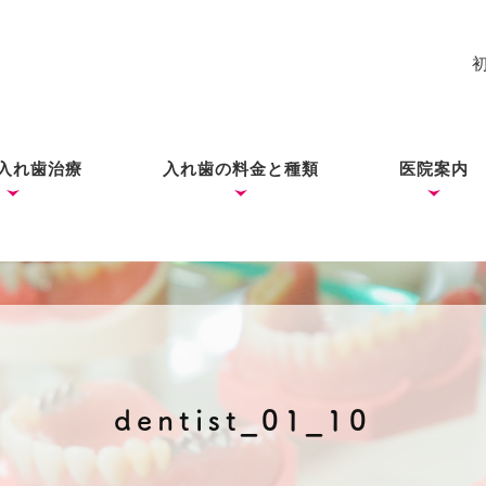
入れ歯治療
入れ歯の料金と種類
医院案内
れ歯
入れ歯
歯ができあがるまで
コーヌス・テレスコープ
ノンクラスプデンチャー
ミラクルデンチャー
院長あい
ブログ
（ドイツ式入れ歯）
dentist_01_10