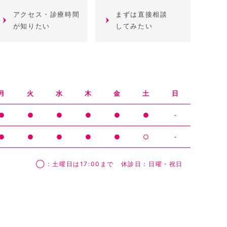
アクセス・診療時間
まずは直接相談
が知りたい
してみたい
月
火
水
木
金
土
日
●
●
●
●
●
●
-
●
●
●
●
●
○
-
◯：土曜日は17:00まで 休診日：日曜・祝日