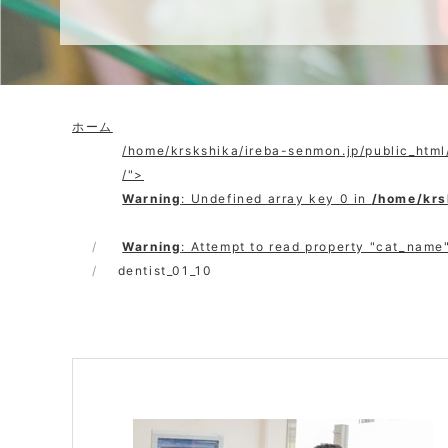
ホーム
/home/krskshika/ireba-senmon.jp/public_htm
/">
Warning
: Undefined array key 0 in
/home/krs
Warning
: Attempt to read property "cat_name"
dentist_01_10