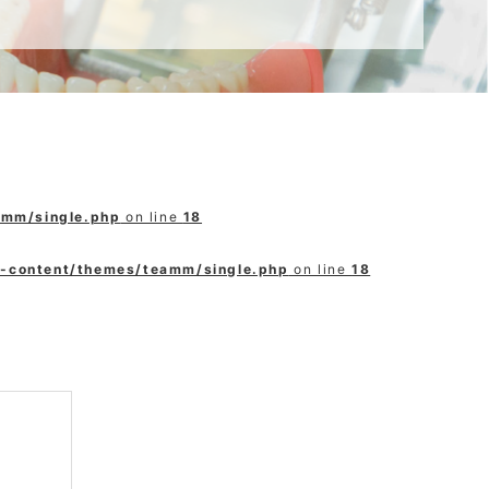
amm/single.php
on line
18
p-content/themes/teamm/single.php
on line
18