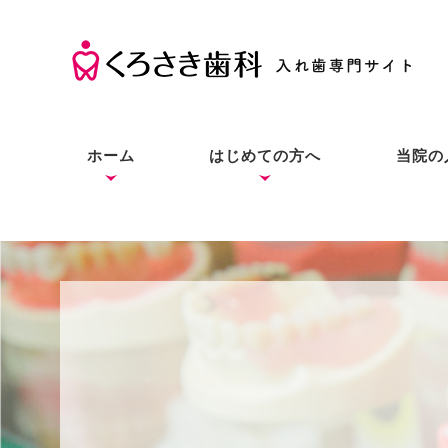
ホーム
はじめての方へ
当院の
くろさき歯科の考え方
入れ歯の基礎知識
入れ歯とインプラントと
症状別の解決法
本当にお口に合う入れ歯
良質な入れ歯は入れ歯と
総入
部分
入れ
の違い
をあなたにも
わからない？