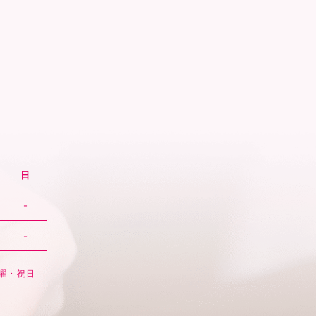
日
-
-
日曜・祝日