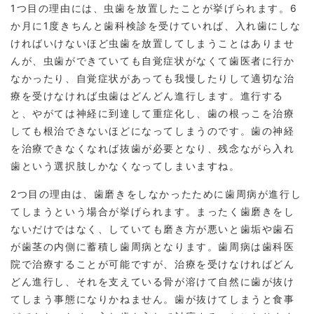
1つ目の理由には、虫歯を放置したことが挙げられます。6
か月に1度きちんと歯科検診を受けていれば、入れ歯にしな
ければいけないほど虫歯を放置してしまうことはありませ
んが、虫歯ができていても自覚症状がなくて歯医者に行か
なかったり、自覚症状があっても我慢したりして適切な治
療を受けなければ虫歯はどんどん進行します。進行する
と、やがては神経に到達して重症化し、歯の根っこを治療
しても根治できないほどになってしまうのです。歯の神経
を治療できなくなれば抜歯が必要となり、残念ながら入れ
歯という選択肢しかなくなってしまいますね。
2つ目の理由は、歯磨きをしなかったために歯周病が進行し
てしまうという場合が挙げられます。まったく歯磨きをし
ないだけではなく、していても磨き方が悪いと歯垢や歯石
が歯茎の内側に蓄積し歯周病となります。歯周病は歯科医
院で治療することが可能ですが、治療を受けなければどん
どん進行し、それを支えている骨が溶けて自然に歯が抜け
てしまう事態になりかねません。歯が抜けてしまうと食事