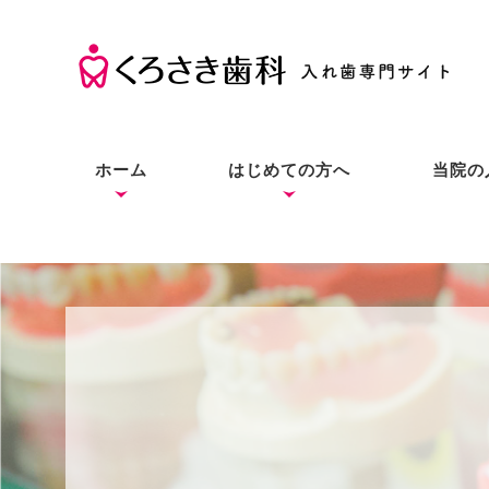
ホーム
はじめての方へ
当院の
くろさき歯科の考え方
入れ歯の基礎知識
入れ歯とインプラントと
症状別の解決法
本当にお口に合う入れ歯
良質な入れ歯は入れ歯と
総入
部分
入れ
の違い
をあなたにも
わからない？