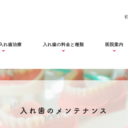
入れ歯治療
入れ歯の料金と種類
医院案内
れ歯
入れ歯
歯ができあがるまで
コーヌス・テレスコープ
ノンクラスプデンチャー
ミラクルデンチャー
院長あい
ブログ
（ドイツ式入れ歯）
入れ歯のメンテナンス