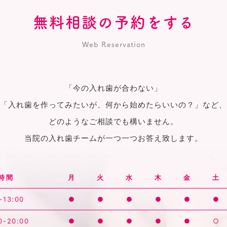
無料相談の予約をする
Web Reservation
「今の入れ歯が合わない」
「入れ歯を作ってみたいが、何から始めたらいいの？」など、
どのようなご相談でも構いません。
当院の入れ歯チームが一つ一つお答え致します。
時間
月
火
水
木
金
土
-13:00
●
●
●
●
●
●
0-20:00
●
●
●
●
●
○