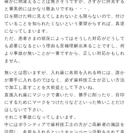
確かに間違えることは無さそうですが、さすがに拝見する
と審美的にはかなり難ありですね・・・。
口を開けた時に見えてしまわないとも限らないので、付け
ていることを知られたくないという要望からすれば、真逆
になってしまいます。
ただ、患者さまの状況によってはそうした対応がどうして
も必要になるという理由も至極理解出来ることですし、何
より事故が無いことが一番ですから、正しい対応かもしれ
ません。
無いとは思いますが、入れ歯に名前を入れる時には、誰か
が勝手に入れるのではなく、必ず歯科技工士が正しい方法
で加工し直すことを大前提として下さいね。
直接入れ歯にマジックで書いたり、勝手に削ったり、目印
にするためにマークをつけたりなどといった怖いことだけ
はしないで下さい。
それこそ事故になってしまいます。
中にはボランティアで歯科技工士の方がご高齢者の施設を
訪問し、名前を入れるというキャンペーン活動をされて喜