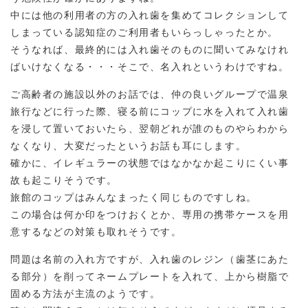
中には他の利用者の方の入れ歯を集めてコレクションして
しまっている認知症のご利用者もいらっしゃったとか。
そうなれば、最終的には入れ歯そのものに聞いてみなけれ
ばいけなくなる・・・そこで、名入れというわけですね。
ご高齢者の施設以外のお話では、仲の良いグループで温泉
旅行などに行った際、寝る前にコップに水を入れて入れ歯
を浸して置いておいたら、翌朝どれが誰のものやらわから
なくなり、大変だったというお話も耳にします。
確かに、イレギュラーの状態ではなかなか起こりにくい事
故も起こりそうです。
旅館のコップはみんなまったく同じものですしね。
この場合は何か印をつけおくとか、専用の携帯ケースを用
意するなどの対策も取れそうです。
問題は名前の入れ方ですが、入れ歯のレジン（歯茎にあた
る部分）を削ってネームプレートを入れて、上から樹脂で
固める方法が主流のようです。