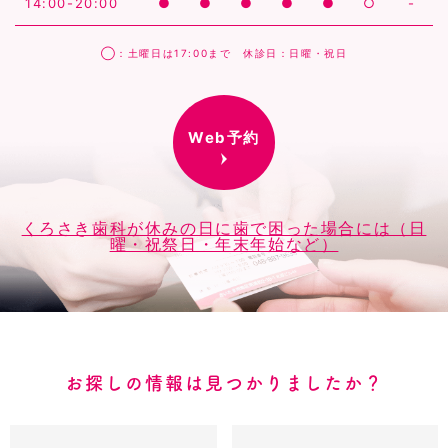
14:00-20:00
●
●
●
●
●
○
-
◯：土曜日は17:00まで 休診日：日曜・祝日
Web予約
くろさき歯科が休みの日に歯で困った場合には（日
曜・祝祭日・年末年始など）
お探しの情報は見つかりましたか？