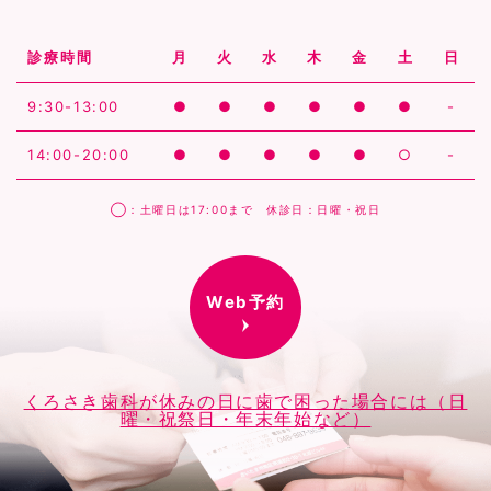
診療時間
月
火
水
木
金
土
日
9:30-13:00
●
●
●
●
●
●
-
14:00-20:00
●
●
●
●
●
○
-
◯：土曜日は17:00まで 休診日：日曜・祝日
Web予約
くろさき歯科が休みの日に歯で困った場合には（日
曜・祝祭日・年末年始など）