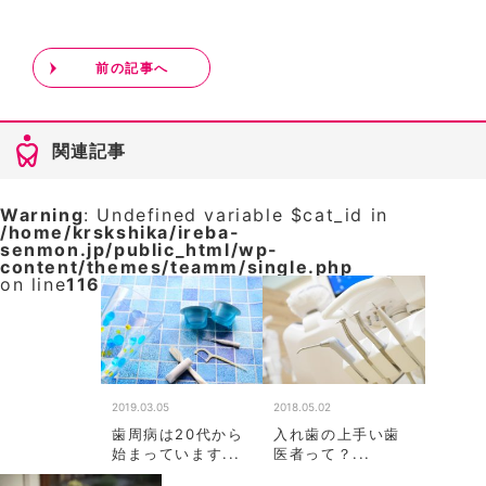
前の記事へ
関連記事
Warning
: Undefined variable $cat_id in
/home/krskshika/ireba-
senmon.jp/public_html/wp-
content/themes/teamm/single.php
on line
116
2019.03.05
2018.05.02
歯周病は20代から
入れ歯の上手い歯
始まっています...
医者って？...