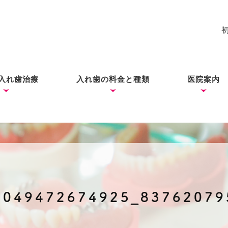
入れ歯治療
入れ歯の料金と種類
医院案内
れ歯
入れ歯
歯ができあがるまで
コーヌス・テレスコープ
ノンクラスプデンチャー
ミラクルデンチャー
院長あい
ブログ
（ドイツ式入れ歯）
4049472674925_83762079