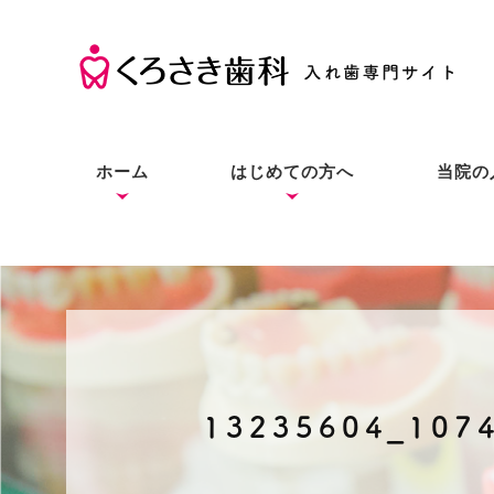
ホーム
はじめての方へ
当院の
くろさき歯科の考え方
入れ歯の基礎知識
入れ歯とインプラントと
症状別の解決法
本当にお口に合う入れ歯
良質な入れ歯は入れ歯と
総入
部分
入れ
の違い
をあなたにも
わからない？
13235604_107