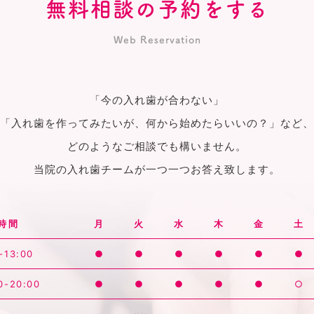
無料相談の予約をする
Web Reservation
「今の入れ歯が合わない」
「入れ歯を作ってみたいが、何から始めたらいいの？」など、
どのようなご相談でも構いません。
当院の入れ歯チームが一つ一つお答え致します。
時間
月
火
水
木
金
土
-13:00
●
●
●
●
●
●
0-20:00
●
●
●
●
●
○