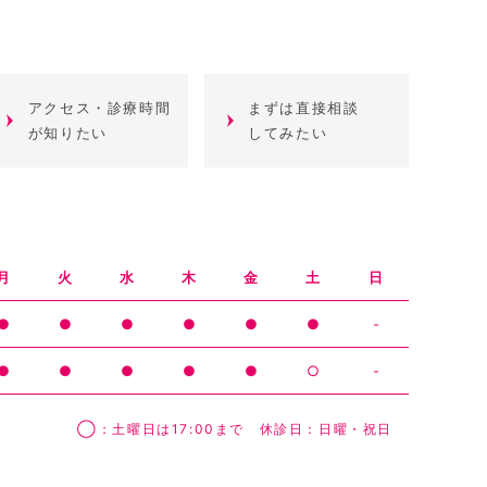
アクセス・診療時間
まずは直接相談
が知りたい
してみたい
月
火
水
木
金
土
日
●
●
●
●
●
●
-
●
●
●
●
●
○
-
◯：土曜日は17:00まで 休診日：日曜・祝日