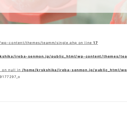
l/wp-content/themes/teamm/single.php on line
17
kshika/ireba-senmon.jp/public_html/wp-content/themes/te
 on null in
/home/krskshika/ireba-senmon.jp/public_html/w
9177297_o