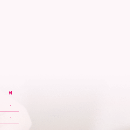
日
-
-