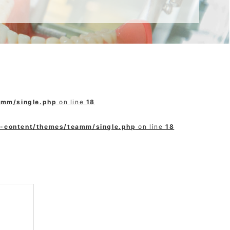
amm/single.php
on line
18
p-content/themes/teamm/single.php
on line
18