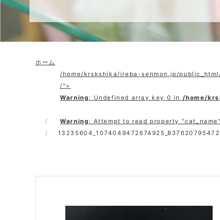
ホーム
/home/krskshika/ireba-senmon.jp/public_htm
/">
Warning
: Undefined array key 0 in
/home/krs
Warning
: Attempt to read property "cat_name"
13235604_1074049472674925_837620795472