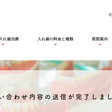
入れ歯治療
入れ歯の料金と種類
医院案内
れ歯
入れ歯
歯ができあがるまで
コーヌス・テレスコープ
ノンクラスプデンチャー
ミラクルデンチャー
院長あい
ブログ
（ドイツ式入れ歯）
い合わせ内容の送信が完了しま