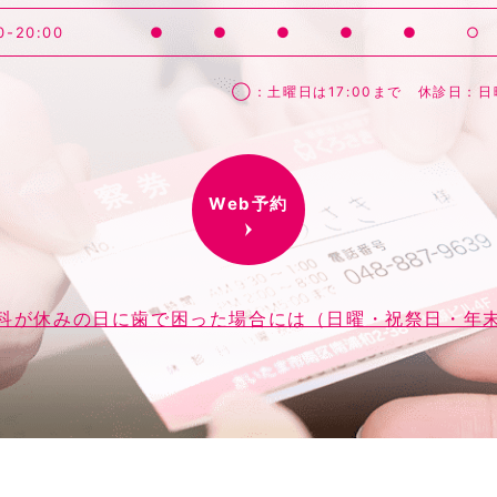
0-20:00
●
●
●
●
●
○
◯：土曜日は17:00まで 休診日：
Web予約
科が休みの日に歯で困った場合には（日曜・祝祭日・年