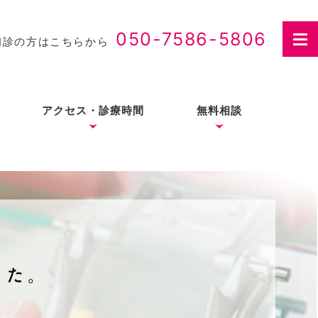
050-7586-5806
初診の方はこちらから
アクセス・診療時間
無料相談
さつ
入れ歯治療の費用・医療
費控除について
した。