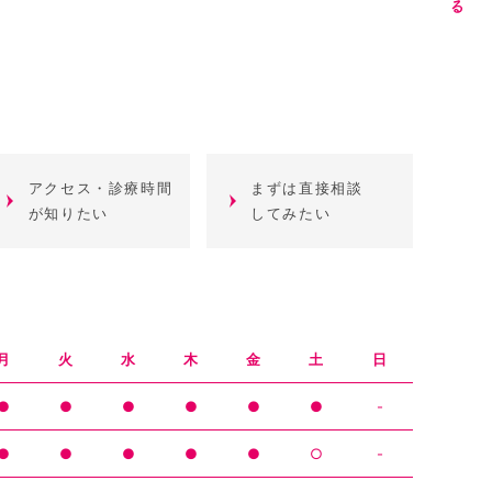
アクセス・診療時間
まずは直接相談
が知りたい
してみたい
月
火
水
木
金
土
日
●
●
●
●
●
●
-
●
●
●
●
●
○
-