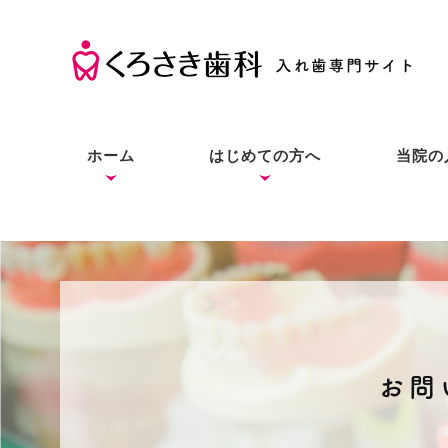
ホーム
はじめての方へ
当院の
くろさき歯科の考え方
入れ歯の基礎知識
入れ歯とインプラントと
症状別の解決法
本当にお口に合う入れ歯
良質な入れ歯は入れ歯と
総入
部分
入れ
の違い
をあなたにも
わからない？
お問