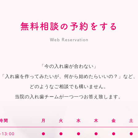
無料相談の予約をする
Web Reservation
「今の入れ歯が合わない」
「入れ歯を作ってみたいが、何から始めたらいいの？」など、
どのようなご相談でも構いません。
当院の入れ歯チームが一つ一つお答え致します。
時間
月
火
水
木
金
土
-13:00
●
●
●
●
●
●