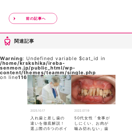
前の記事へ
関連記事
Warning
: Undefined variable $cat_id in
/home/krskshika/ireba-
senmon.jp/public_html/wp-
content/themes/teamm/single.php
on line
116
2025.10.17
2022.07.19
入れ歯と差し歯の
50代女性「食事が
違いを徹底解説！
しにくい、お肉が
選ぶ際の5つのポイ
噛み切れない」歯