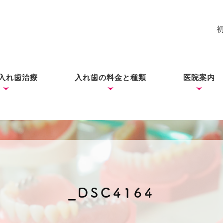
入れ歯治療
入れ歯の料金と種類
医院案内
れ歯
入れ歯
歯ができあがるまで
コーヌス・テレスコープ
ノンクラスプデンチャー
ミラクルデンチャー
院長あい
ブログ
（ドイツ式入れ歯）
_DSC4164