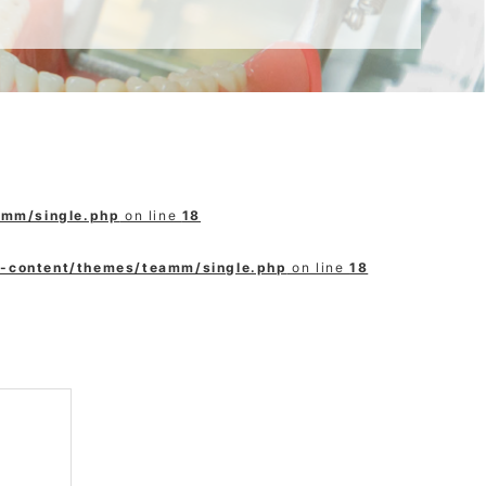
amm/single.php
on line
18
p-content/themes/teamm/single.php
on line
18