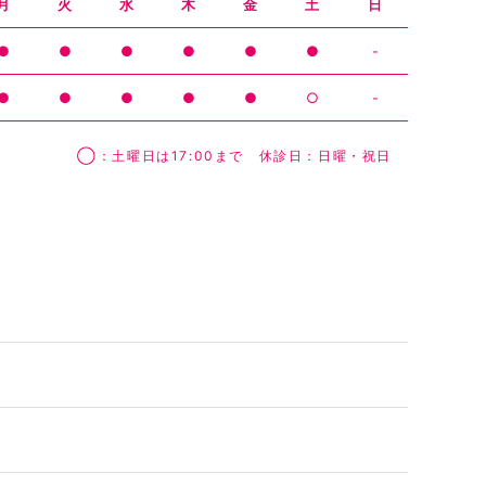
月
火
水
木
金
土
日
●
●
●
●
●
●
-
●
●
●
●
●
○
-
◯：土曜日は17:00まで 休診日：日曜・祝日