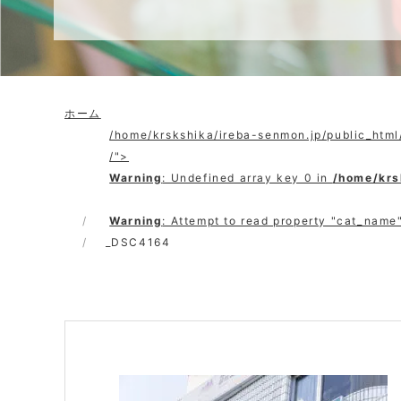
ホーム
/home/krskshika/ireba-senmon.jp/public_htm
/">
Warning
: Undefined array key 0 in
/home/krs
Warning
: Attempt to read property "cat_name"
_DSC4164