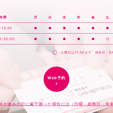
時間
月
火
水
木
金
土
-13:00
●
●
●
●
●
●
0-20:00
●
●
●
●
●
○
◯：土曜日は17:00まで 休診日：
Web予約
科が休みの日に歯で困った場合には（日曜・祝祭日・年