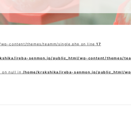
l/wp-content/themes/teamm/single.php on line
17
kshika/ireba-senmon.jp/public_html/wp-content/themes/te
 on null in
/home/krskshika/ireba-senmon.jp/public_html/w