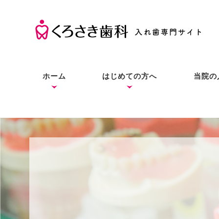
ホーム
はじめての方へ
当院の
くろさき歯科の考え方
入れ歯の基礎知識
入れ歯とインプラントと
症状別の解決法
本当にお口に合う入れ歯
良質な入れ歯は入れ歯と
総入
部分
入れ
の違い
をあなたにも
わからない？