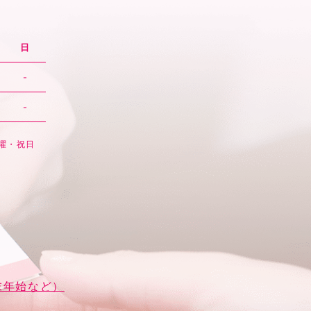
日
-
-
日曜・祝日
末年始など）