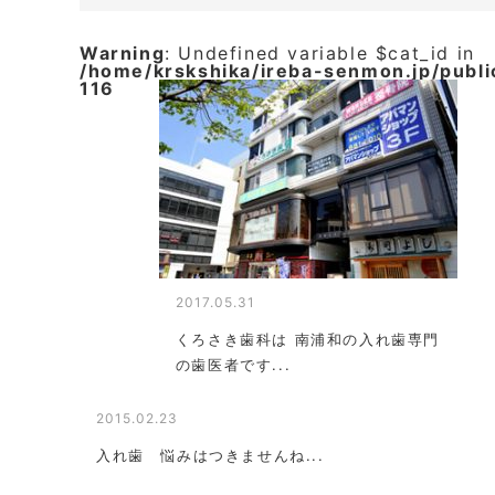
Warning
: Undefined variable $cat_id in
/home/krskshika/ireba-senmon.jp/publ
116
2017.05.31
くろさき歯科は 南浦和の入れ歯専門
の歯医者です...
2015.02.23
入れ歯 悩みはつきませんね...