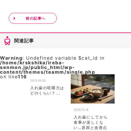
前の記事へ
関連記事
Warning
: Undefined variable $cat_id in
/home/krskshika/ireba-
senmon.jp/public_html/wp-
content/themes/teamm/single.php
on line
116
2015.09.30
入れ歯の咀嚼力は
どのくらい？...
2025.12.18
入れ歯にしてから
食事が楽しくな
い…原因と改善点