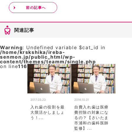
前の記事へ
関連記事
Warning
: Undefined variable $cat_id in
/home/krskshika/ireba-
senmon.jp/public_html/wp-
content/themes/teamm/single.php
on line
116
2017.03.23
2016.10.31
入れ歯の役割を最
自費入れ歯は医療
大限活かしましょ
費控除の対象にな
う！...
るの？【さいたま
市浦和の歯科医師
監修】...