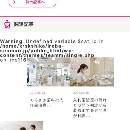
前の記事へ
関連記事
Warning
: Undefined variable $cat_id in
/home/krskshika/ireba-
senmon.jp/public_html/wp-
content/themes/teamm/single.php
on line
116
2017.06.28
2025.09.30
くろさき歯科の入
入れ歯治療の流れ
れ歯治療...
と期間〜初診から
装着までを専門医
が解説...