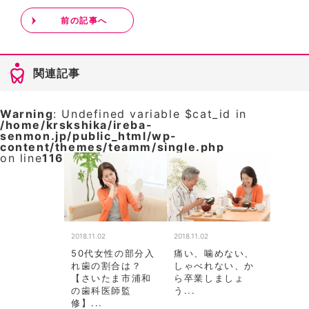
前の記事へ
関連記事
Warning
: Undefined variable $cat_id in
/home/krskshika/ireba-
senmon.jp/public_html/wp-
content/themes/teamm/single.php
on line
116
2018.11.02
2018.11.02
50代女性の部分入
痛い、噛めない、
れ歯の割合は？
しゃべれない、か
【さいたま市浦和
ら卒業しましょ
の歯科医師監
う...
修】...