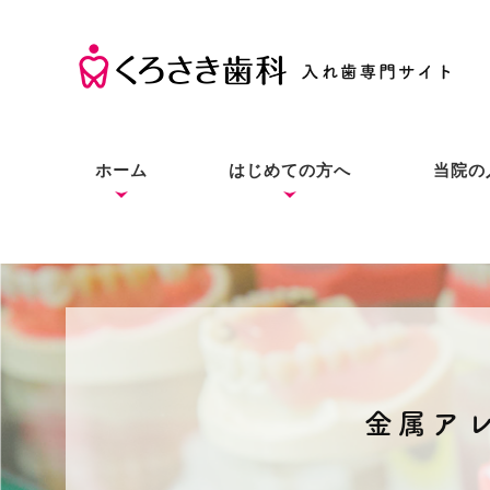
ホーム
はじめての方へ
当院の
くろさき歯科の考え方
入れ歯の基礎知識
入れ歯とインプラントと
症状別の解決法
本当にお口に合う入れ歯
良質な入れ歯は入れ歯と
総入
部分
入れ
の違い
をあなたにも
わからない？
金属ア