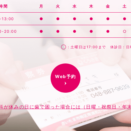
時間
月
火
水
木
金
土
-13:00
●
●
●
●
●
●
0-20:00
●
●
●
●
●
○
◯：土曜日は17:00まで 休診日：
Web予約
科が休みの日に歯で困った場合には（日曜・祝祭日・年