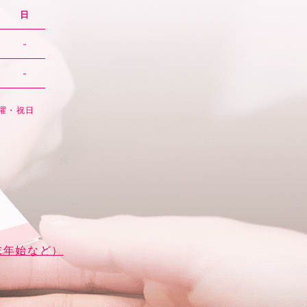
日
-
-
日曜・祝日
末年始など）