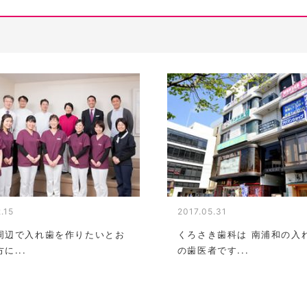
.15
2017.05.31
周辺で入れ歯を作りたいとお
くろさき歯科は 南浦和の入
に...
の歯医者です...