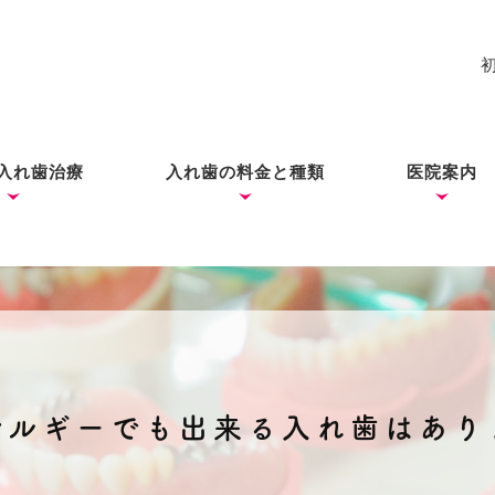
入れ歯治療
入れ歯の料金と種類
医院案内
れ歯
入れ歯
歯ができあがるまで
コーヌス・テレスコープ
ノンクラスプデンチャー
ミラクルデンチャー
院長あい
ブログ
（ドイツ式入れ歯）
レルギーでも出来る入れ歯はあり