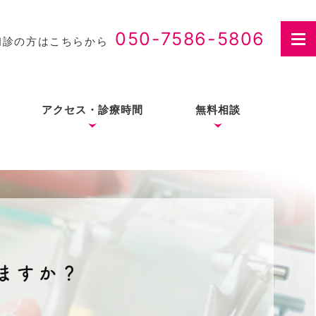
050-7586-5806
初診の方はこちらから
アクセス・診療時間
無料相談
さつ
入れ歯治療の費用・医療
費控除について
ますか？