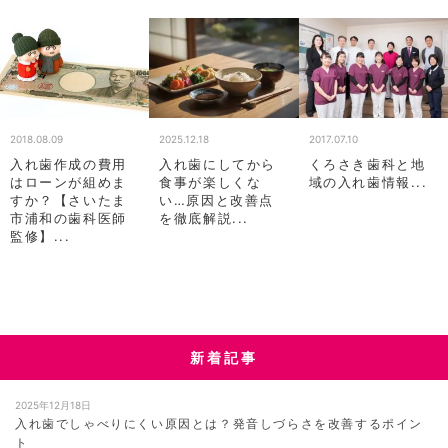
2017.07.10
2018.08.09
2025.12.18
くろさき歯科と地
入れ歯作成の費用
入れ歯にしてから
域の入れ歯情報...
はローンが組めま
食事が楽しくな
すか？【さいたま
い…原因と改善点
市浦和の歯科医師
を徹底解説...
監修】...
新着記事
2025年12月18日
入れ歯でしゃべりにくい原因とは？発音しづらさを改善するポイン
ト