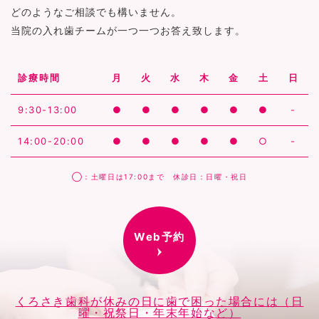
どのようなご相談でも構いません。
当院の入れ歯チームが一つ一つお答え致します。
診療時間
月
火
水
木
金
土
日
9:30-13:00
●
●
●
●
●
●
-
14:00-20:00
●
●
●
●
●
○
-
◯：土曜日は17:00まで 休診日：日曜・祝日
Web予約
くろさき歯科が休みの日に歯で困った場合には（日
曜・祝祭日・年末年始など）