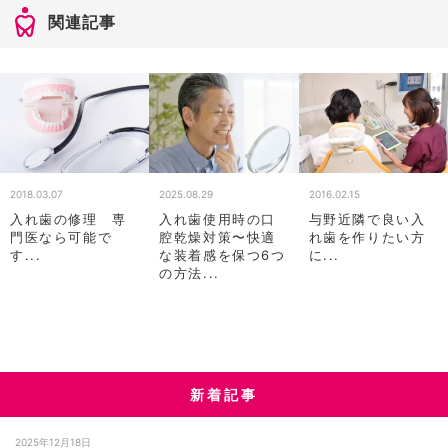
関連記事
2018.03.07
2025.08.29
2016.02.15
入れ歯の修理 専
入れ歯使用時の口
与野近隣で良い入
門医なら可能で
腔乾燥対策〜快適
れ歯を作りたい方
す...
な装着感を保つ6つ
に...
の方法...
新着記事
2025年12月18日