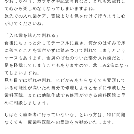
やおしゃべり、カラオケや記念写真など、どれも気後れし
て心から楽しめなくなってしまいますよね。
旅先での入れ歯ケア、普段よりも気を付けて行うように心
がけてくださいね。
「入れ歯を踏んで割れる」
食後にちょっと外してテーブルに置き、何かのはずみで床
に落ちたことを気付かずに踏みつけて割れてしまうという
ケースもあります。金属のばねのついた部分入れ歯だと、
足を怪我してしまうこともありますので、悲しみ2倍になっ
てしまいますね。
見た目では折れや割れ、ヒビがみあたらなくても変形して
いる可能性が高いため自分で修理しようとせずに作成した
歯科医院、または他院作成でも修理ができる歯科医院に早
めに相談しましょう。
しばらく歯医者に行っていないな、という方は、特に問題
なくても一度歯科医院への受診をお勧めいたします。