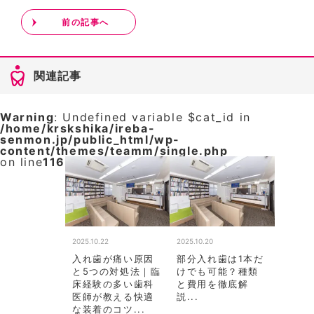
前の記事へ
関連記事
Warning
: Undefined variable $cat_id in
/home/krskshika/ireba-
senmon.jp/public_html/wp-
content/themes/teamm/single.php
on line
116
2025.10.22
2025.10.20
入れ歯が痛い原因
部分入れ歯は1本だ
と5つの対処法｜臨
けでも可能？種類
床経験の多い歯科
と費用を徹底解
医師が教える快適
説...
な装着のコツ...